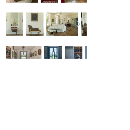
Design: Maxime Bochart
22 rue de Coulommiers - 77580 Guerard
‭+33
6 79 73 50 02
Nous contacter